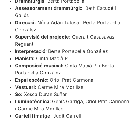
Dramatúrgia:
Berta Portabella
Assessorament dramatúrgic:
Beth Escudé i
Gallés
Direcció:
Núria Adán Tolosa i Berta Portabella
González
Supervisió del projecte:
Queralt Casasayas
Reguant
Interpretació
: Berta Portabella González
Pianista:
Cinta Macià Pi
Composició musical:
Cinta Macià Pi i Berta
Portabella González
Espai escènic:
Oriol Prat Carmona
Vestuari:
Carme Mira Morillas
So:
Xesca Duran Suñer
Luminotècnica:
Genís Garriga, Oriol Prat Carmona
i Carme Mira Morillas
Cartell i imatge:
Judit Garrell